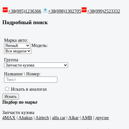
+38(095)1236366
+38(098)1302705
+38(099)2523332
Подробный поиск
Марка авто:
Модель:
Группа
Название \ Номер:
Искать в аналогах
Подбор по марке
Запчасти кузова
4MAX
|
Abakus
|
Airtech
|
alfa car
|
Alkar
|
AMB
|
другие