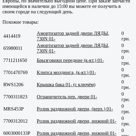
Европы, по значительно выгодной цене. При заказе запчасти
имеющейся в наличии до 15:00 вы можете ее получить в
своем городе на следующий день.
Похожие товары:
Амортизатор задней двери ЛЯДЫ,
0
4414419
730N 01-
грн.
Амортизатор задней двери ЛЯДЫ,
0
65980011
730N 01-
грн.
0
7711211650
Брызговики передние (к-кт.) 01-
грн.
0
7701470769
Клипса молдинга, (к-кт.) 01-
грн.
0
RWS1206
Крышка бака 01- (c ключём)
грн.
0
7700311823
Ограничитель пер. двери 01-
грн.
0
MRS453P
Ролик раздвижной двери, (верх.) 01-
грн.
0
7700312012
Ролик раздвижной двери, нижний 01-
грн.
0
6003000133P
Ролик раздвижной двери, нижний 01-
грн.