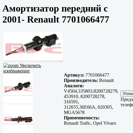
Амортизатор передний с
2001- Renault 7701066477
Увеличить
изображение
Артикул:
7701066477
Производитель:
Renault
Аналоги:
V4504,335803,8200728279,
453910, 8200728278,
Предз
316591,
телеф
312655,36E66A, 020305,
MGA5678
Применяемость:
Renault Trafic, Opel Vivaro