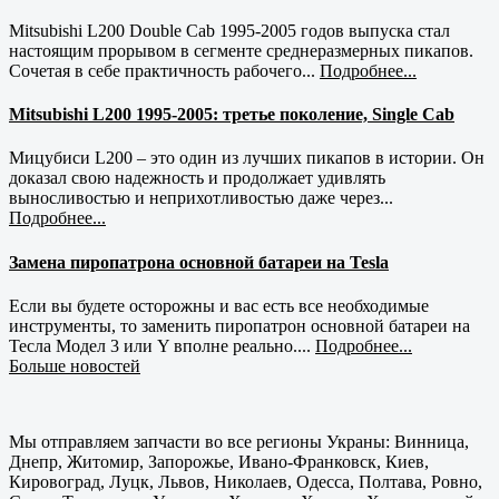
Mitsubishi L200 Double Cab 1995-2005 годов выпуска стал
настоящим прорывом в сегменте среднеразмерных пикапов.
Сочетая в себе практичность рабочего...
Подробнее...
Mitsubishi L200 1995-2005: третье поколение, Single Cab
Мицубиси L200 – это один из лучших пикапов в истории. Он
доказал свою надежность и продолжает удивлять
выносливостью и неприхотливостью даже через...
Подробнее...
Замена пиропатрона основной батареи на Tesla
Если вы будете осторожны и вас есть все необходимые
инструменты, то заменить пиропатрон основной батареи на
Тесла Модел 3 или Y вполне реально....
Подробнее...
Больше новостей
Мы отправляем запчасти во все регионы Украны: Винница,
Днепр, Житомир, Запорожье, Ивано-Франковск, Киев,
Кировоград, Луцк, Львов, Николаев, Одесса, Полтава, Ровно,