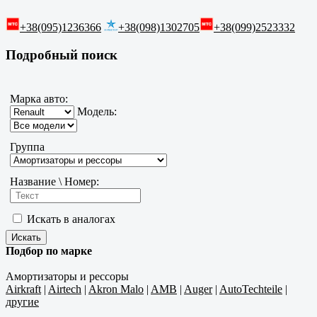
+38(095)1236366
+38(098)1302705
+38(099)2523332
Подробный поиск
Марка авто:
Модель:
Группа
Название \ Номер:
Искать в аналогах
Подбор по марке
Амортизаторы и рессоры
Airkraft
|
Airtech
|
Akron Malo
|
AMB
|
Auger
|
AutoTechteile
|
другие