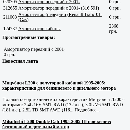
020305
Амортизатор передний с 2001-
0 грн.
312655
Амортизатор передний с 2001- (316 591)
0 грн.
Амортизатор (передний) Renault Trafic 01-
211008
0 грн.
(Gas)
2368
124737
Амортизатор кабины
грн.
Просмотренные товары:
Амортизатор передний с 2001-
0 грн.
Новостная лента
Мицубиси L200 с полуторной кабиной 1995-2005:
характеристики для бензинового и дизельного мотора
Полный обзор технических характеристик Мицубиси Л200 с
моторами: 2.4L 16V 5MT RWD (132 л.с.), 3.0L V6 5MT RWD
(181 л.с.), 2.5L TD 5MT AWD (116...
Подробнее...
Mitsubishi L200 Double Cab 1995-2005 III поколение:
бензиновый и дизельный мотор