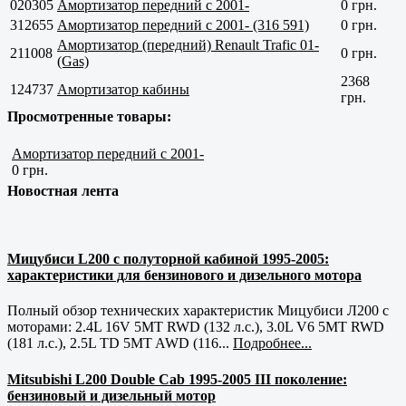
020305
Амортизатор передний с 2001-
0 грн.
312655
Амортизатор передний с 2001- (316 591)
0 грн.
Амортизатор (передний) Renault Trafic 01-
211008
0 грн.
(Gas)
2368
124737
Амортизатор кабины
грн.
Просмотренные товары:
Амортизатор передний с 2001-
0 грн.
Новостная лента
Мицубиси L200 с полуторной кабиной 1995-2005:
характеристики для бензинового и дизельного мотора
Полный обзор технических характеристик Мицубиси Л200 с
моторами: 2.4L 16V 5MT RWD (132 л.с.), 3.0L V6 5MT RWD
(181 л.с.), 2.5L TD 5MT AWD (116...
Подробнее...
Mitsubishi L200 Double Cab 1995-2005 III поколение:
бензиновый и дизельный мотор