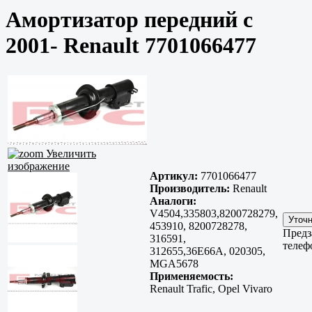
Амортизатор передний с
2001- Renault 7701066477
Увеличить
изображение
Артикул:
7701066477
Производитель:
Renault
Аналоги:
V4504,335803,8200728279,
453910, 8200728278,
Предз
316591,
телеф
312655,36E66A, 020305,
MGA5678
Применяемость:
Renault Trafic, Opel Vivaro