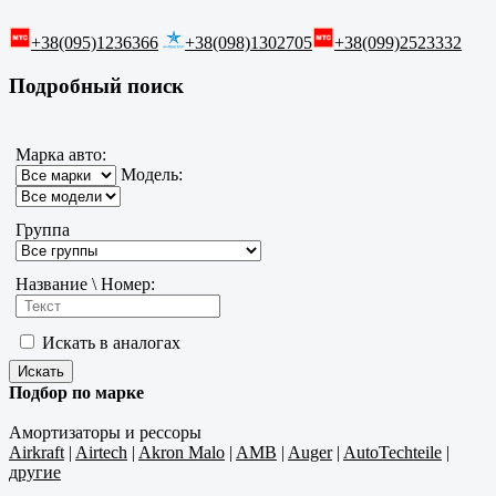
+38(095)1236366
+38(098)1302705
+38(099)2523332
Подробный поиск
Марка авто:
Модель:
Группа
Название \ Номер:
Искать в аналогах
Подбор по марке
Амортизаторы и рессоры
Airkraft
|
Airtech
|
Akron Malo
|
AMB
|
Auger
|
AutoTechteile
|
другие