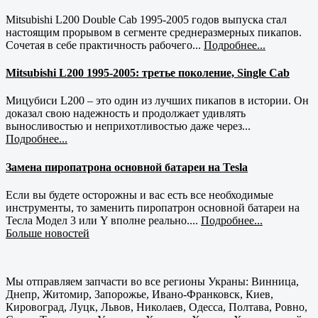
Mitsubishi L200 Double Cab 1995-2005 годов выпуска стал
настоящим прорывом в сегменте среднеразмерных пикапов.
Сочетая в себе практичность рабочего...
Подробнее...
Mitsubishi L200 1995-2005: третье поколение, Single Cab
Мицубиси L200 – это один из лучших пикапов в истории. Он
доказал свою надежность и продолжает удивлять
выносливостью и неприхотливостью даже через...
Подробнее...
Замена пиропатрона основной батареи на Tesla
Если вы будете осторожны и вас есть все необходимые
инструменты, то заменить пиропатрон основной батареи на
Тесла Модел 3 или Y вполне реально....
Подробнее...
Больше новостей
Мы отправляем запчасти во все регионы Украны: Винница,
Днепр, Житомир, Запорожье, Ивано-Франковск, Киев,
Кировоград, Луцк, Львов, Николаев, Одесса, Полтава, Ровно,