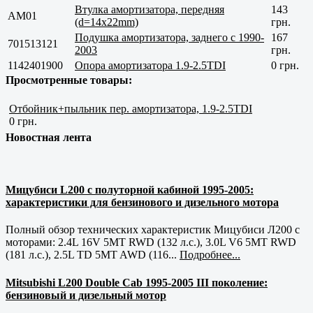
Втулка амортизатора, передняя
143
AM01
(d=14x22mm)
грн.
Подушка амортизатора, заднего с 1990-
167
701513121
2003
грн.
1142401900
Опора амортизатора 1.9-2.5TDI
0 грн.
Просмотренные товары:
Отбойник+пыльник пер. амортизатора, 1.9-2.5TDI
0 грн.
Новостная лента
Мицубиси L200 с полуторной кабиной 1995-2005:
характеристики для бензинового и дизельного мотора
Полный обзор технических характеристик Мицубиси Л200 с
моторами: 2.4L 16V 5MT RWD (132 л.с.), 3.0L V6 5MT RWD
(181 л.с.), 2.5L TD 5MT AWD (116...
Подробнее...
Mitsubishi L200 Double Cab 1995-2005 III поколение:
бензиновый и дизельный мотор