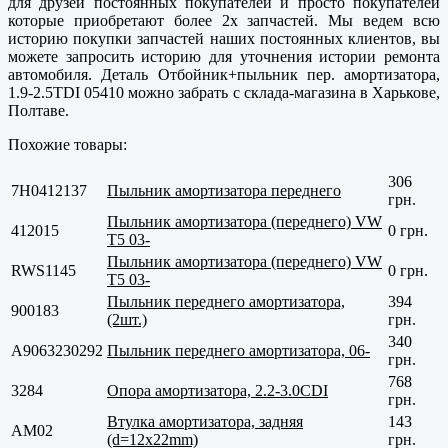
для друзей постоянных покупателей и просто покупателей
которые приобретают более 2х запчастей. Мы ведем всю
историю покупки запчастей наших постоянных клиентов, вы
можете запросить историю для уточнения истории ремонта
автомобиля. Деталь Отбойник+пыльник пер. амортизатора,
1.9-2.5TDI 05410 можно забрать с склада-магазина в
Харькове,
Полтаве
.
Похожие товары:
306
7H0412137
Пыльник амортизатора переднего
грн.
Пыльник амортизатора (переднего) VW
412015
0 грн.
T5 03-
Пыльник амортизатора (переднего) VW
RWS1145
0 грн.
T5 03-
Пыльник переднего амортизатора,
394
900183
(2шт.)
грн.
340
A9063230292
Пыльник переднего амортизатора, 06-
грн.
768
3284
Опора амортизатора, 2.2-3.0CDI
грн.
Втулка амортизатора, задняя
143
AM02
(d=12x22mm)
грн.