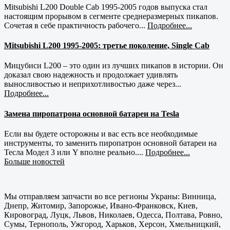
Mitsubishi L200 Double Cab 1995-2005 годов выпуска стал
настоящим прорывом в сегменте среднеразмерных пикапов.
Сочетая в себе практичность рабочего...
Подробнее...
Mitsubishi L200 1995-2005: третье поколение, Single Cab
Мицубиси L200 – это один из лучших пикапов в истории. Он
доказал свою надежность и продолжает удивлять
выносливостью и неприхотливостью даже через...
Подробнее...
Замена пиропатрона основной батареи на Tesla
Если вы будете осторожны и вас есть все необходимые
инструменты, то заменить пиропатрон основной батареи на
Тесла Модел 3 или Y вполне реально....
Подробнее...
Больше новостей
Мы отправляем запчасти во все регионы Украны: Винница,
Днепр, Житомир, Запорожье, Ивано-Франковск, Киев,
Кировоград, Луцк, Львов, Николаев, Одесса, Полтава, Ровно,
Сумы, Тернополь, Ужгород, Харьков, Херсон, Хмельницкий,