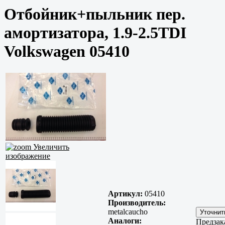
Отбойник+пыльник пер.
амортизатора, 1.9-2.5TDI
Volkswagen 05410
Увеличить
изображение
Артикул:
05410
Производитель:
metalcaucho
Аналоги:
Предзак