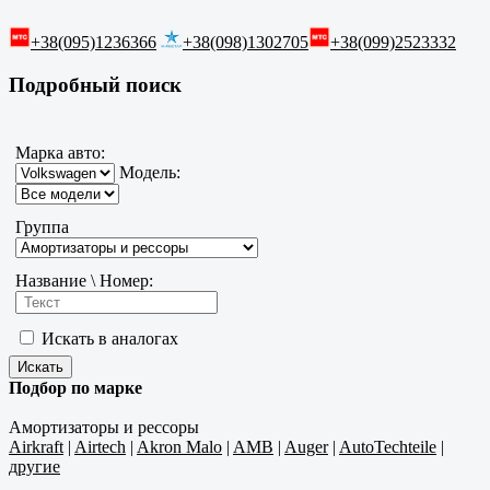
+38(095)1236366
+38(098)1302705
+38(099)2523332
Подробный поиск
Марка авто:
Модель:
Группа
Название \ Номер:
Искать в аналогах
Подбор по марке
Амортизаторы и рессоры
Airkraft
|
Airtech
|
Akron Malo
|
AMB
|
Auger
|
AutoTechteile
|
другие