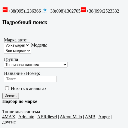
+38(095)1236366
+38(098)1302705
+38(099)2523332
Подробный поиск
Марка авто:
Модель:
Группа
Название \ Номер:
Искать в аналогах
Подбор по марке
Топливная система
4MAX
|
Adriauto
|
AERdiesel
|
Akron Malo
|
AMB
|
Auger
|
другие