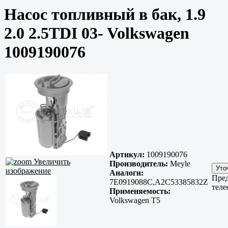
Насос топливный в бак, 1.9
2.0 2.5TDI 03- Volkswagen
1009190076
Артикул:
1009190076
Увеличить
Производитель:
Meyle
изображение
Аналоги:
Пред
7E0919088C,A2C53385832Z
теле
Применяемость:
Volkswagen T5