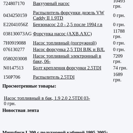
10493
724807170
Вакуумный насос
грн.
Распылитель форсунки дизель VW
0434250159
0 грн.
Caddy II 1.9TD
E22041056Z
Бензонасос 2.0 - 2,5 после 1994 г.в
0 грн.
11788
038130073AG
Форсунка насос (AXB.AXC)
грн.
7H0919088
Насос топливный (погружной)
0 грн.
076130277
Насос форсунка 2,5 TDI BJK и BJL
0 грн.
Насос топливный электронный в
7209
0580203008
баке, 06-
грн.
N0147513
Болт крепления форсунки 2.5TDI
74 грн.
1689
150P706
Распылитель 2.5TDI
грн.
Просмотренные товары:
Насос топливный в бак, 1.9 2.0 2.5TDI 03-
0 грн.
Новостная лента
Мицубиси L200 с полуторной кабиной 1995-2005: