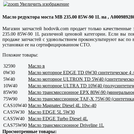
Увеличить изображение
Масло редуктора моста MB 235.00 85W-90 1L на , A000989280
Магазин запчастей hodovik.com продает только
качественные
з
235.00 85W-90 1L различной ценовой категории. Если вы п
продаже запчастей с удовольствием проконсультируют вас по
установки ее на сертифицированном СТО.
Похожие товары:
32590
Масло в
0W30
Масло моторное EDGE TD 0W30 синтетическое 4 л
5W40
Масло моторное ULTRON TD 5W40 (синтетическое)
10W40
Масло моторное ULTRA TD 10W40 (полусинтетическ
85W90
Масло трансмиссионное EPX 80W-90 (минеральное)
75W90
Масло трансмиссионное TAF-X 75W-90 (синтетика)
CAS10W40
Масло Magnatec Diesel 4L 10w-40
CAS5W30
Масло EDGE 5L 5W30
CAS5W40
Масло EDGE Turbo Diesel 4L
CAS75W90
Масло трансмиссионное Driveline 1L
Просмотренные товары: