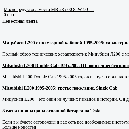
Масло редуктора моста MB 235.00 85W-90 1L
0 грн.
Новостная лента
Мицубиси L200 с полуторной кабиной 1995-2005: характерис
Полный обзор технических характеристик Мицубиси Л200 с мот
Mitsubishi L200 Double Cab 1995-2005 III поколение: бензи
Mitsubishi L200 Double Cab 1995-2005 годов выпуска стал наст
Mitsubishi L200 1995-2005: третье поколение, Single Cab
Мицубиси L200 – это один из лучших пикапов в истории. Он д
Замена пиропатрона основной батареи на Tesla
Если вы будете осторожны и вас есть все необходимые инструм
Больше новостей