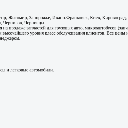
пр, Житомир, Запорожье, Ивано-Франковск, Киев, Кировоград, Л
, Чернигов, Черновцы.
 на продаже запчастей для грузовых авто, микроавтобусов (зап
м высочайшего уровня класс обслуживания клиентов. Все цены 
енеджером.
усы и легковые автомобили.