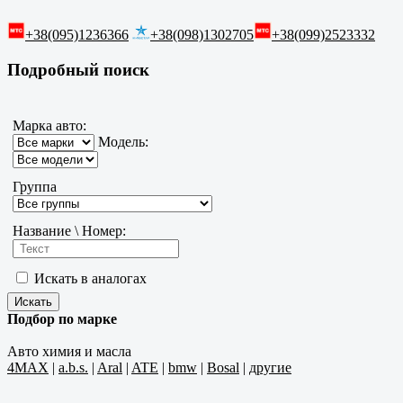
+38(095)1236366
+38(098)1302705
+38(099)2523332
Подробный поиск
Марка авто:
Модель:
Группа
Название \ Номер:
Искать в аналогах
Подбор по марке
Авто химия и масла
4MAX
|
a.b.s.
|
Aral
|
ATE
|
bmw
|
Bosal
|
другие