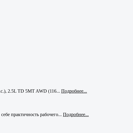
с.), 2.5L TD 5MT AWD (116...
Подробнее...
себе практичность рабочего...
Подробнее...