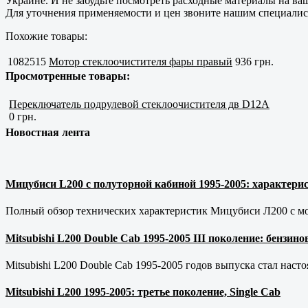
Украине. И не забудьте посмотреть расходные материалы на ва
Для уточнения применяемости и цен звоните нашим специалис
Похожие товары:
1082515
Мотор стеклоочистителя фары правый
936 грн.
Просмотренные товары:
Переключатель подрулевой стеклоочистителя дв D12A
0 грн.
Новостная лента
Мицубиси L200 с полуторной кабиной 1995-2005: характерис
Полный обзор технических характеристик Мицубиси Л200 с мот
Mitsubishi L200 Double Cab 1995-2005 III поколение: бензи
Mitsubishi L200 Double Cab 1995-2005 годов выпуска стал наст
Mitsubishi L200 1995-2005: третье поколение, Single Cab