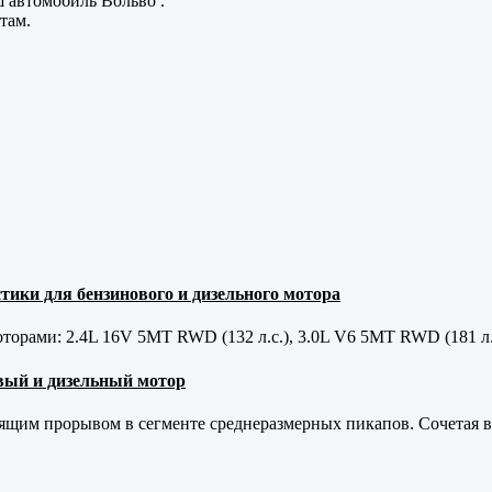
ш автомобиль Вольво .
там.
тики для бензинового и дизельного мотора
орами: 2.4L 16V 5MT RWD (132 л.с.), 3.0L V6 5MT RWD (181 л.
новый и дизельный мотор
оящим прорывом в сегменте среднеразмерных пикапов. Сочетая в 