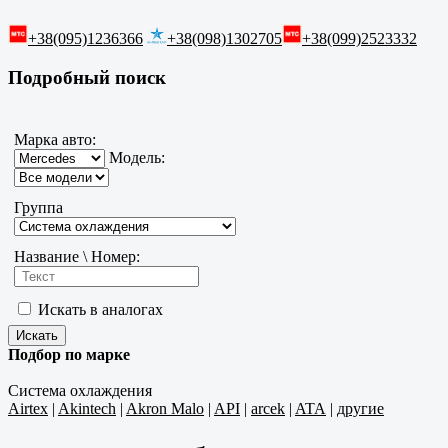
+38(095)1236366
+38(098)1302705
+38(099)2523332
Подробный поиск
Марка авто:
Модель:
Группа
Название \ Номер:
Искать в аналогах
Подбор по марке
Система охлаждения
Airtex
|
Akintech
|
Akron Malo
|
API
|
arcek
|
ATA
|
другие