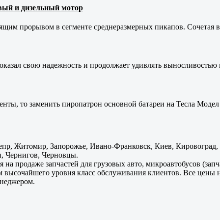
новый и дизельный мотор
оящим прорывом в сегменте среднеразмерных пикапов. Сочетая в 
оказал свою надежность и продолжает удивлять выносливостью 
енты, то заменить пиропатрон основной батареи на Тесла Модел 
пр, Житомир, Запорожье, Ивано-Франковск, Киев, Кировоград, Л
, Чернигов, Черновцы.
 на продаже запчастей для грузовых авто, микроавтобусов (зап
м высочайшего уровня класс обслуживания клиентов. Все цены 
енеджером.