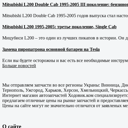
Mitsubishi L200 Double Cab 1995-2005 III поколение: бензи
Mitsubishi L200 Double Cab 1995-2005 годов выпуска стал наст
Mitsubishi L200 1995-2005: третье поколение, Single Cab
Мицубиси L200 – это один из лучших пикапов в истории. Он д
Замена пиропатрона основной батареи на Tesla
Если вы будете осторожны и вас есть все необходимые инструм
Больше новостей
Мы отправляем запчасти во все регионы Украны: Винница, Дне
Тернополь, Ужгород, Харьков, Херсон, Хмельницкий, Черкассы
Интернет магазин автозапчастей Ходовик.ком специализируется
предлагаем отличные цены на рынке запчастей и предоставляе
Цены на сайте могут не значительно отличатся от заявленых м
О сайте