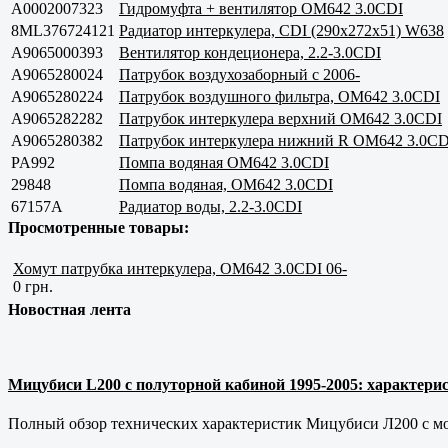
A0002007323
Гидромуфта + вентилятор OM642 3.0CDI
8ML376724121
Радиатор интеркулера, CDI (290x272x51) W638
A9065000393
Вентилятор кондеционера, 2.2-3.0CDI
A9065280024
Патрубок воздухозаборный с 2006-
A9065280224
Патрубок воздушного фильтра, OM642 3.0CDI
A9065282282
Патрубок интеркулера верхний OM642 3.0CDI
A9065280382
Патрубок интеркулера нижний R OM642 3.0CD
PA992
Помпа водяная OM642 3.0CDI
29848
Помпа водяная, OM642 3.0CDI
67157A
Радиатор воды, 2.2-3.0CDI
Просмотренные товары:
Хомут патрубка интеркулера, OM642 3.0CDI 06-
0 грн.
Новостная лента
Мицубиси L200 с полуторной кабиной 1995-2005: характерис
Полный обзор технических характеристик Мицубиси Л200 с мот