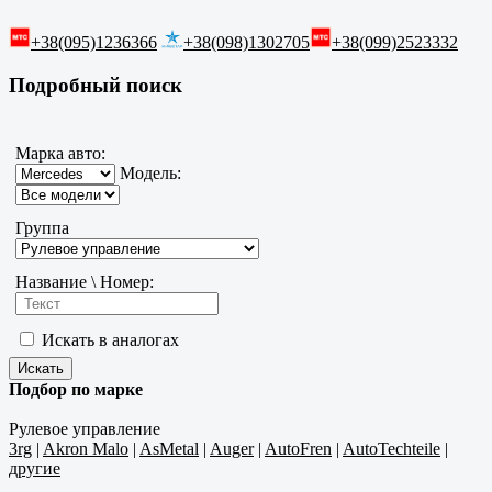
+38(095)1236366
+38(098)1302705
+38(099)2523332
Подробный поиск
Марка авто:
Модель:
Группа
Название \ Номер:
Искать в аналогах
Подбор по марке
Рулевое управление
3rg
|
Akron Malo
|
AsMetal
|
Auger
|
AutoFren
|
AutoTechteile
|
другие