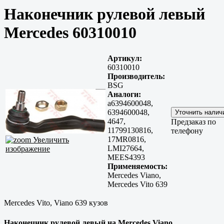
Наконечник рулевой левый
Mercedes 60310010
Артикул:
60310010
Производитель:
BSG
Аналоги:
a6394600048,
6394600048,
4647,
Предзаказ по
11799130816,
телефону
17MR0816,
Увеличить
LMI27664,
изображение
MEES4393
Применяемость:
Mercedes Viano,
Mercedes Vito 639
Mercedes Vito, Viano 639 кузов
Наконечник рулевой левый на Mercedes Viano,