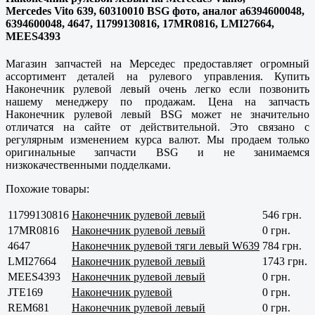
Mercedes Vito 639, 60310010 BSG фото, аналог a6394600048,
6394600048, 4647, 11799130816, 17MR0816, LMI27664,
MEES4393
Магазин запчастей на Мерседес предоставляет огромный
ассортимент деталей на рулевого управления. Купить
Наконечник рулевой левый очень легко если позвонить
нашему менеджеру по продажам. Цена на запчасть
Наконечник рулевой левый BSG может не значительно
отличатся на сайте от действительной. Это связано с
регулярным изменением курса валют. Мы продаем только
оригинальные запчасти BSG и не занимаемся
низкокачественными подделками.
Похожие товары:
11799130816
Наконечник рулевой левый
546 грн.
17MR0816
Наконечник рулевой левый
0 грн.
4647
Наконечник рулевой тяги левый W639
784 грн.
LMI27664
Наконечник рулевой левый
1743 грн.
MEES4393
Наконечник рулевой левый
0 грн.
JTE169
Наконечник рулевой
0 грн.
REM681
Наконечник рулевой левый
0 грн.