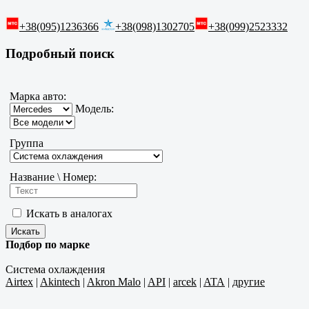
+38(095)1236366
+38(098)1302705
+38(099)2523332
Подробный поиск
Марка авто:
Модель:
Группа
Название \ Номер:
Искать в аналогах
Подбор по марке
Система охлаждения
Airtex
|
Akintech
|
Akron Malo
|
API
|
arcek
|
ATA
|
другие