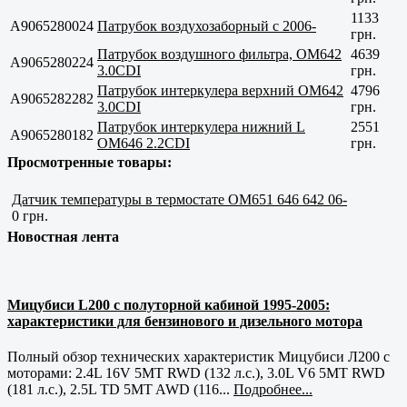
1133
A9065280024
Патрубок воздухозаборный с 2006-
грн.
Патрубок воздушного фильтра, OM642
4639
A9065280224
3.0CDI
грн.
Патрубок интеркулера верхний OM642
4796
A9065282282
3.0CDI
грн.
Патрубок интеркулера нижний L
2551
A9065280182
OM646 2.2CDI
грн.
Просмотренные товары:
Датчик температуры в термостате OM651 646 642 06-
0 грн.
Новостная лента
Мицубиси L200 с полуторной кабиной 1995-2005:
характеристики для бензинового и дизельного мотора
Полный обзор технических характеристик Мицубиси Л200 с
моторами: 2.4L 16V 5MT RWD (132 л.с.), 3.0L V6 5MT RWD
(181 л.с.), 2.5L TD 5MT AWD (116...
Подробнее...