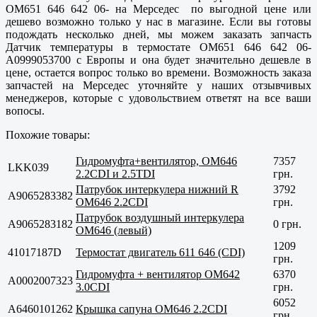
OM651 646 642 06- на Мерседес по выгодной цене или
дешево возможно только у нас в магазине. Если вы готовы
подождать несколько дней, мы можем заказать запчасть
Датчик температуры в термостате OM651 646 642 06-
A0999053700 с Европы и она будет значительно дешевле в
цене, остается вопрос только во времени. Возможность заказа
запчастей на Мерседес уточняйте у наших отзывчивых
менеджеров, которые с удовольствием ответят на все ваши
вопосы.
Похожие товары:
Гидромуфта+вентилятор, OM646
7357
LKK039
2.2CDI и 2.5TDI
грн.
Патрубок интеркулера нижний R
3792
A9065283382
OM646 2.2CDI
грн.
Патрубок воздушный интеркулера
A9065283182
0 грн.
OM646 (левый)
1209
41017187D
Термостат двигатель 611 646 (CDI)
грн.
Гидромуфта + вентилятор OM642
6370
A0002007323
3.0CDI
грн.
6052
A6460101262
Крышка сапуна OM646 2.2CDI
грн.