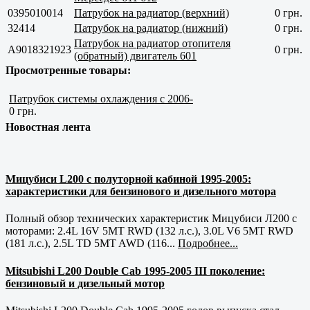
0395010014
Патрубок на радиатор (верхний)
0 грн.
32414
Патрубок на радиатор (нижний)
0 грн.
Патрубок на радиатор отопителя
A9018321923
0 грн.
(обратный) двигатель 601
Просмотренные товары:
Патрубок системы охлаждения с 2006-
0 грн.
Новостная лента
Мицубиси L200 с полуторной кабиной 1995-2005:
характеристики для бензинового и дизельного мотора
Полный обзор технических характеристик Мицубиси Л200 с
моторами: 2.4L 16V 5MT RWD (132 л.с.), 3.0L V6 5MT RWD
(181 л.с.), 2.5L TD 5MT AWD (116...
Подробнее...
Mitsubishi L200 Double Cab 1995-2005 III поколение:
бензиновый и дизельный мотор