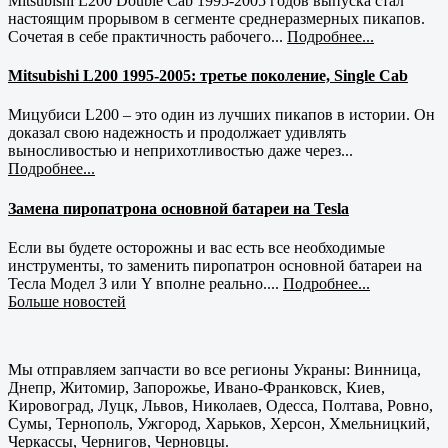
Mitsubishi L200 Double Cab 1995-2005 годов выпуска стал
настоящим прорывом в сегменте среднеразмерных пикапов.
Сочетая в себе практичность рабочего...
Подробнее...
Mitsubishi L200 1995-2005: третье поколение, Single Cab
Мицубиси L200 – это один из лучших пикапов в истории. Он
доказал свою надежность и продолжает удивлять
выносливостью и неприхотливостью даже через...
Подробнее...
Замена пиропатрона основной батареи на Tesla
Если вы будете осторожны и вас есть все необходимые
инструменты, то заменить пиропатрон основной батареи на
Тесла Модел 3 или Y вполне реально....
Подробнее...
Больше новостей
Мы отправляем запчасти во все регионы Украны: Винница,
Днепр, Житомир, Запорожье, Ивано-Франковск, Киев,
Кировоград, Луцк, Львов, Николаев, Одесса, Полтава, Ровно,
Сумы, Тернополь, Ужгород, Харьков, Херсон, Хмельницкий,
Черкассы, Чернигов, Черновцы.