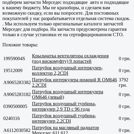
подберем запчасти Мерседес подходящие авто и подходящие
к вашему бюджету. Мы не крахоборы, и сделаем вам
возможную скидку, если вы попросите. Для постоянных
покупателей у нас разрабатывается отдельная система скидок.
. Мы используем только оригинальные каталоги запчастей
Мерседес для подбора. На запчасти предусмотрена гарантия
только в случае установки ее на сертифицированном СТО.
Похожие товары:
Крыльчатка вентилятора охлаждения
19959004S
0 грн.
(под вискомуфту) 9 лопастей
Патрубок воздушный интеркулер-
19512009
0 грн.
коллектор 2,2CDI
Патрубок интеркулера нижний R OM646
3792
A9065283382
2.2CDI
грн.
Патрубок воздушный интеркулера
A9065283182
0 грн.
OM646 (левый)
Патрубок воздушный турбина-
0390500005
0 грн.
интеркулер 2,9 TD с 96 года
Патрубок воздушный турбина-
0240116
0 грн.
интеркулер 2.2CDI
Патрубок на масляный радиатор
A6112030582
0 грн.
Мерседес 611 612