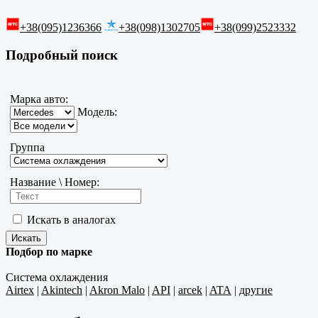
+38(095)1236366
+38(098)1302705
+38(099)2523332
Подробный поиск
Марка авто:
Модель:
Группа
Название \ Номер:
Искать в аналогах
Подбор по марке
Система охлаждения
Airtex
|
Akintech
|
Akron Malo
|
API
|
arcek
|
ATA
|
другие