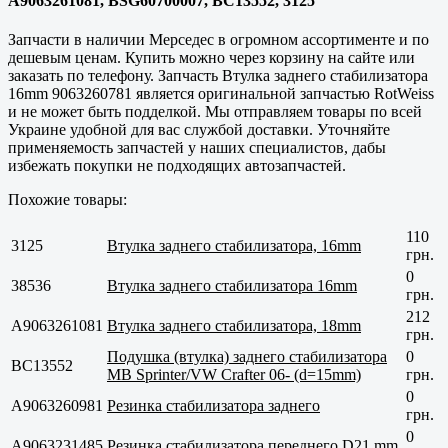
A9063261081, BSG60700007, BC13552, 3125
Запчасти в наличии Мерседес в огромном ассортименте и по
дешевым ценам. Купить можно через корзину на сайте или
заказать по телефону. Запчасть Втулка заднего стабилизатора
16mm 9063260781 является оригинальной запчастью RotWeiss
и не может быть подделкой. Мы отправляем товары по всей
Украине удобной для вас службой доставки. Уточняйте
применяемость запчастей у наших специалистов, дабы
избежать покупки не подходящих автозапчастей.
Похожие товары:
110
3125
Втулка заднего стабилизатора, 16mm
грн.
0
38536
Втулка заднего стабилизатора 16mm
грн.
212
A9063261081
Втулка заднего стабилизатора, 18mm
грн.
Подушка (втулка) заднего стабилизатора
0
BC13552
MB Sprinter/VW Crafter 06- (d=15mm)
грн.
0
A9063260981
Резинка стабилизатора заднего
грн.
0
A9063231485
Резинка стабилизатора переднего D21 mm