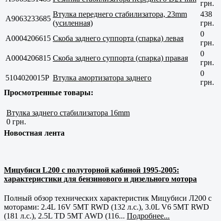
грн.
Втулка переднего стабилизатора, 23mm
438
A9063233685
(усиленная)
грн.
0
A0004206615
Скоба заднего суппорта (спарка) левая
грн.
0
A0004206815
Скоба заднего суппорта (спарка) правая
грн.
0
5104020015P
Втулка амортизатора заднего
грн.
Просмотренные товары:
Втулка заднего стабилизатора 16mm
0 грн.
Новостная лента
Мицубиси L200 с полуторной кабиной 1995-2005:
характеристики для бензинового и дизельного мотора
Полный обзор технических характеристик Мицубиси Л200 с
моторами: 2.4L 16V 5MT RWD (132 л.с.), 3.0L V6 5MT RWD
(181 л.с.), 2.5L TD 5MT AWD (116...
Подробнее...