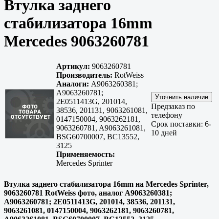
Втулка заднего
стабилизатора 16mm
Mercedes 9063260781
Артикул:
9063260781
Производитель:
RotWeiss
Аналоги:
A9063260381;
A9063260781;
2E0511413G, 201014,
Предзаказ по
38536, 201131, 9063261081,
телефону
0147150004, 9063262181,
Срок поставки: 6-
9063260781, A9063261081,
10 дней
BSG60700007, BC13552,
3125
Применяемость:
Mercedes Sprinter
Втулка заднего стабилизатора 16mm на Mercedes Sprinter,
9063260781 RotWeiss фото, аналог A9063260381;
A9063260781; 2E0511413G, 201014, 38536, 201131,
9063261081, 0147150004, 9063262181, 9063260781,