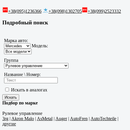
+38(095)1236366
+38(098)1302705
+38(099)2523332
Подробный поиск
Марка авто:
Модель:
Группа
Название \ Номер:
Искать в аналогах
Подбор по марке
Рулевое управление
3rg
|
Akron Malo
|
AsMetal
|
Auger
|
AutoFren
|
AutoTechteile
|
другие