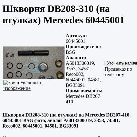
Шкворня DB208-310 (на
втулках) Mercedes 60445001
Артикул:
60445001
Производитель:
BSG
Аналоги:
A6013300019,
3353, 74581,
Предзаказ по
Reco002,
телефону
60445001, 04581,
Увеличить
BG33091
изображение
Применяемость:
Mercedes DB207-
410
Шкворня DB208-310 (на втулках) на Mercedes DB207-410,
60445001 BSG фото, аналог A6013300019, 3353, 74581,
Reco002, 60445001, 04581, BG33091