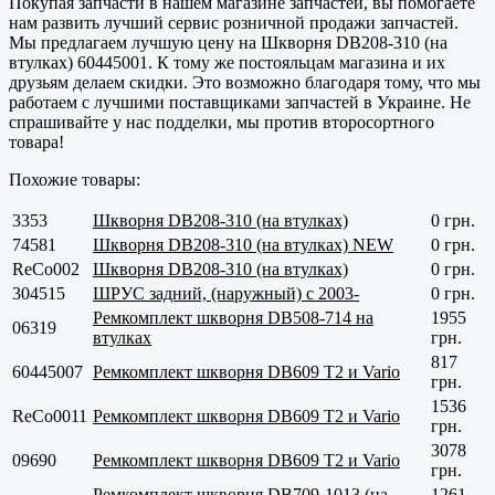
Покупая запчасти в нашем магазине запчастей, вы помогаете
нам развить лучший сервис розничной продажи запчастей.
Мы предлагаем лучшую цену на Шкворня DB208-310 (на
втулках) 60445001. К тому же постояльцам магазина и их
друзьям делаем скидки. Это возможно благодаря тому, что мы
работаем с лучшими поставщиками запчастей в Украине. Не
спрашивайте у нас подделки, мы против второсортного
товара!
Похожие товары:
3353
Шкворня DB208-310 (на втулках)
0 грн.
74581
Шкворня DB208-310 (на втулках) NEW
0 грн.
ReCo002
Шкворня DB208-310 (на втулках)
0 грн.
304515
ШРУС задний, (наружный) с 2003-
0 грн.
Ремкомплект шкворня DB508-714 на
1955
06319
втулках
грн.
817
60445007
Ремкомплект шкворня DB609 Т2 и Vario
грн.
1536
ReCo0011
Ремкомплект шкворня DB609 Т2 и Vario
грн.
3078
09690
Ремкомплект шкворня DB609 Т2 и Vario
грн.
Ремкомплект шкворня DB709-1013 (на
1261