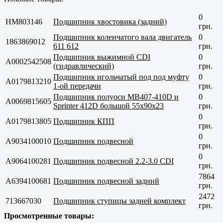
0
HM803146
Подшипник хвостовика (задний)
грн.
Подшипник коленчатого вала двигатель
0
1863869012
611 612
грн.
Подшипник выжимной CDI
0
A0002542508
(гидравлический)
грн.
Подшипник игольчатый под под муфту
0
A0179813210
1-ой передачи
грн.
Подшипник полуоси MB407-410D и
0
A0069815605
Sprinter 412D большой 55x90x23
грн.
0
A0179813805
Подшипник КПП
грн.
0
A9034100010
Подшипник подвесной
грн.
0
A9064100281
Подшипник подвесной 2.2-3.0 CDI
грн.
7864
A6394100681
Подшипник подвесной задний
грн.
2472
713667030
Подшипник ступицы задней комплект
грн.
Просмотренные товары: