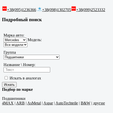
+38(095)1236366
+38(098)1302705
+38(099)2523332
Подробный поиск
Марка авто:
Модель:
Группа
Название \ Номер:
Искать в аналогах
Подбор по марке
Подшипники
4MAX
|
ARB
|
AsMetal
|
Aspar
|
AutoTechteile
|
B&W
|
другие