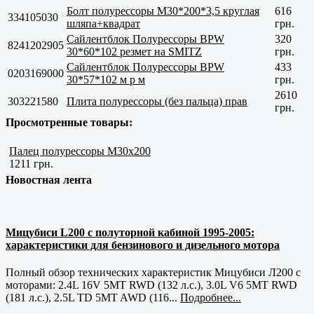
Болт полурессоры M30*200*3,5 круглая
616
334105030
шляпа+квадрат
грн.
Сайлентблок Полурессоры BPW
320
8241202905
30*60*102 резмет на SMITZ
грн.
Сайлентблок Полурессоры BPW
433
0203169000
30*57*102 м р м
грн.
2610
303221580
Плита полурессоры (без пальца) прав
грн.
Просмотренные товары:
Палец полурессоры М30x200
1211 грн.
Новостная лента
Мицубиси L200 с полуторной кабиной 1995-2005:
характеристики для бензинового и дизельного мотора
Полный обзор технических характеристик Мицубиси Л200 с
моторами: 2.4L 16V 5MT RWD (132 л.с.), 3.0L V6 5MT RWD
(181 л.с.), 2.5L TD 5MT AWD (116...
Подробнее...