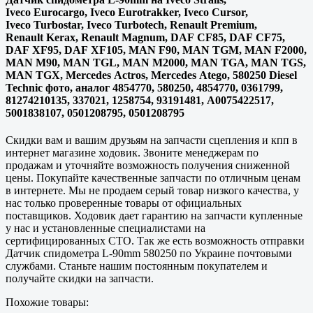
Iveco Eurocargo, Iveco Eurotrakker, Iveco Cursor,
Iveco Turbostar, Iveco Turbotech, Renault Premium,
Renault Kerax, Renault Magnum, DAF CF85, DAF CF75,
DAF XF95, DAF XF105, MAN F90, MAN TGM, MAN F2000,
MAN M90, MAN TGL, MAN M2000, MAN TGA, MAN TGS,
MAN TGX, Mercedes Actros, Mercedes Atego, 580250 Diesel
Technic фото, аналог 4854770, 580250, 4854770, 0361799,
81274210135, 337021, 1258754, 93191481, A0075422517,
5001838107, 0501208795, 0501208795
Скидки вам и вашим друзьям на запчасти сцепления и кпп в
интернет магазине ходовик. Звоните менеджерам по
продажам и уточняйте возможность получения сниженной
цены. Покупайте
качественные
запчасти по отличным ценам
в интернете. Мы не продаем серый товар низкого качества, у
нас только проверенные товары от официальных
поставщиков. Ходовик дает гарантию на запчасти купленные
у нас и установленные специалистами на
сертифицированных СТО. Так же есть возможность отправки
Датчик спидометра L-90mm 580250 по Украине почтовыми
службами. Станьте нашим постоянным покупателем и
получайте скидки на запчасти.
Похожие товары: