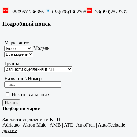
+38(095)1236366
+38(098)1302705
+38(099)2523332
Подробный поиск
Марка авто:
Модель:
Группа
Название \ Номер:
Искать в аналогах
Подбор по марке
Запчасти сцепления и КПП
Adriauto
|
Akron Malo
|
AMB
|
ATE
|
AutoFren
|
AutoTechteile
|
другие