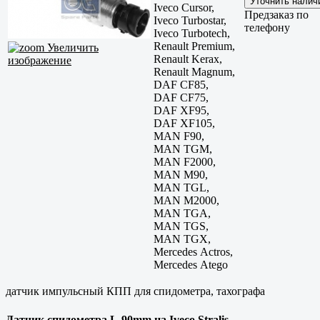
Iveco Cursor,
Предзаказ по
Iveco Turbostar,
телефону
Iveco Turbotech,
Renault Premium,
Увеличить
Renault Kerax,
изображение
Renault Magnum,
DAF CF85,
DAF CF75,
DAF XF95,
DAF XF105,
MAN F90,
MAN TGM,
MAN F2000,
MAN M90,
MAN TGL,
MAN M2000,
MAN TGA,
MAN TGS,
MAN TGX,
Mercedes Actros,
Mercedes Atego
датчик импульсный КПП для спидометра, тахографа
Датчик спидометра L-90mm на Iveco Stralis,