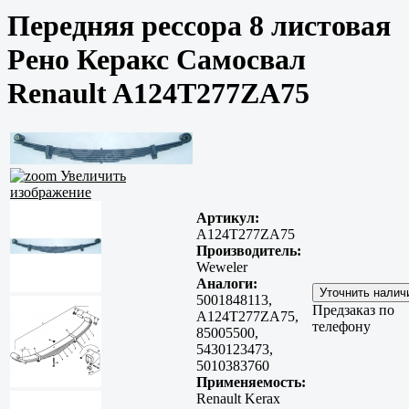
Передняя рессора 8 листовая
Рено Керакс Самосвал
Renault A124T277ZA75
Увеличить
изображение
Артикул:
A124T277ZA75
Производитель:
Weweler
Аналоги:
5001848113,
Предзаказ по
A124T277ZA75,
телефону
85005500,
5430123473,
5010383760
Применяемость:
Renault Kerax