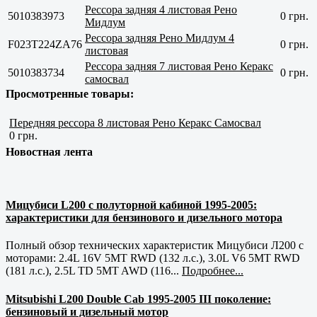
Рессора задняя 4 листовая Рено
5010383973
0 грн.
Мидлум
Рессора задняя Рено Мидлум 4
F023T224ZA76
0 грн.
листовая
Рессора задняя 7 листовая Рено Керакс
5010383734
0 грн.
самосвал
Просмотренные товары:
Передняя рессора 8 листовая Рено Керакс Самосвал
0 грн.
Новостная лента
Мицубиси L200 с полуторной кабиной 1995-2005:
характеристики для бензинового и дизельного мотора
Полный обзор технических характеристик Мицубиси Л200 с
моторами: 2.4L 16V 5MT RWD (132 л.с.), 3.0L V6 5MT RWD
(181 л.с.), 2.5L TD 5MT AWD (116...
Подробнее...
Mitsubishi L200 Double Cab 1995-2005 III поколение:
бензиновый и дизельный мотор