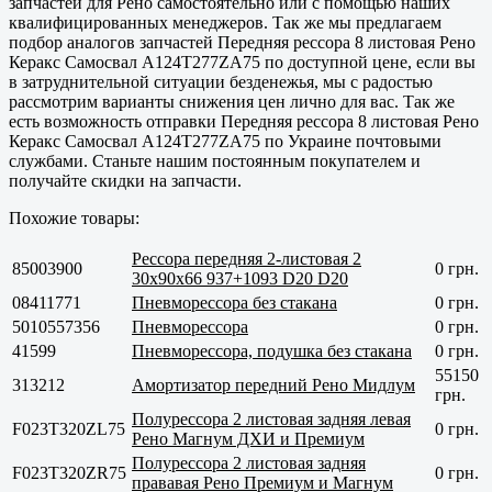
запчастей для Рено самостоятельно или с помощью наших
квалифицированных менеджеров. Так же мы предлагаем
подбор аналогов запчастей Передняя рессора 8 листовая Рено
Керакс Самосвал A124T277ZA75 по доступной цене, если вы
в затруднительной ситуации безденежья, мы с радостью
рассмотрим варианты снижения цен лично для вас. Так же
есть возможность отправки Передняя рессора 8 листовая Рено
Керакс Самосвал A124T277ZA75 по Украине почтовыми
службами. Станьте нашим постоянным покупателем и
получайте скидки на запчасти.
Похожие товары:
Рессора передняя 2-листовая 2
85003900
0 грн.
30x90x66 937+1093 D20 D20
08411771
Пневморессора без стакана
0 грн.
5010557356
Пневморессора
0 грн.
41599
Пневморессора, подушка без стакана
0 грн.
55150
313212
Амортизатор передний Рено Мидлум
грн.
Полурессора 2 листовая задняя левая
F023T320ZL75
0 грн.
Рено Магнум ДХИ и Премиум
Полурессора 2 листовая задняя
F023T320ZR75
0 грн.
прававая Рено Премиум и Магнум