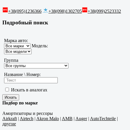
+38(095)1236366
+38(098)1302705
+38(099)2523332
Подробный поиск
Марка авто:
Модель:
Группа
Название \ Номер:
Искать в аналогах
Подбор по марке
Амортизаторы и рессоры
Airkraft
|
Airtech
|
Akron Malo
|
AMB
|
Auger
|
AutoTechteile
|
другие