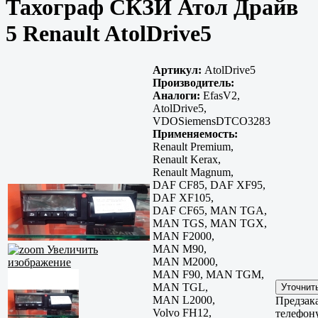
Тахограф СКЗИ Атол Драйв
5 Renault AtolDrive5
Артикул:
AtolDrive5
Производитель:
Аналоги:
EfasV2,
AtolDrive5,
VDOSiemensDTCO3283
Применяемость:
Renault Premium,
Renault Kerax,
Renault Magnum,
DAF CF85, DAF XF95,
DAF XF105,
DAF CF65, MAN TGA,
MAN TGS, MAN TGX,
MAN F2000,
MAN M90,
Увеличить
MAN M2000,
изображение
MAN F90, MAN TGM,
MAN TGL,
MAN L2000,
Предзака
Volvo FH12,
телефон