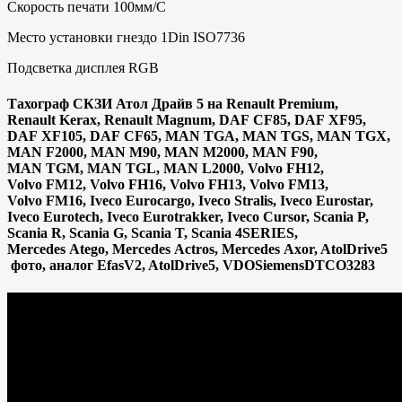
Скорость печати 100мм/С
Место установки гнездо 1Din ISO7736
Подсветка дисплея RGB
Тахограф СКЗИ Атол Драйв 5 на Renault Premium,
Renault Kerax, Renault Magnum, DAF CF85, DAF XF95,
DAF XF105, DAF CF65, MAN TGA, MAN TGS, MAN TGX,
MAN F2000, MAN M90, MAN M2000, MAN F90,
MAN TGM, MAN TGL, MAN L2000, Volvo FH12,
Volvo FM12, Volvo FH16, Volvo FH13, Volvo FM13,
Volvo FM16, Iveco Eurocargo, Iveco Stralis, Iveco Eurostar,
Iveco Eurotech, Iveco Eurotrakker, Iveco Cursor, Scania P,
Scania R, Scania G, Scania T, Scania 4SERIES,
Mercedes Atego, Mercedes Actros, Mercedes Axor, AtolDrive5
фото, аналог EfasV2, AtolDrive5, VDOSiemensDTCO3283