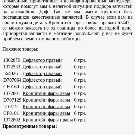
отзывчивые, приветливые и квалифицированные менеджеры
которые помогут вам в нелегкой ситуации подбора запчастей
на автомобиль Даф. Так же мы имеем крупную базу
поставщиков
качественные
запчастей. В случае если вам не
срочно нужна деталь Кронштейн брызговика правый 67447 ,
ее можно заказать из за границы по более выгодной цене.
Приобретая запчасти в магазине hodovik.com у вас не будет
проблем с ремонтом ваших любимцев.
Похожие товары:
1362870
Дефлектор правый
0 грн.
1372533
Дефлектор правый
0 грн.
564026
Дефлектор правый
0 грн.
D707064
Дефлектор правый
0 грн.
CF0160
Дефлектор правый
0 грн.
1372801
Кронштейн фары левы
0 грн.
D707129
Кронштейн фары левы
0 грн.
516115
Кронштейн фары левы
0 грн.
CF0101
Кронштейн фары левы
0 грн.
1372802
Кронштейн фары правы
0 грн.
Просмотренные товары: