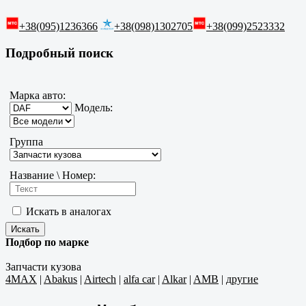
+38(095)1236366
+38(098)1302705
+38(099)2523332
Подробный поиск
Марка авто:
Модель:
Группа
Название \ Номер:
Искать в аналогах
Подбор по марке
Запчасти кузова
4MAX
|
Abakus
|
Airtech
|
alfa car
|
Alkar
|
AMB
|
другие