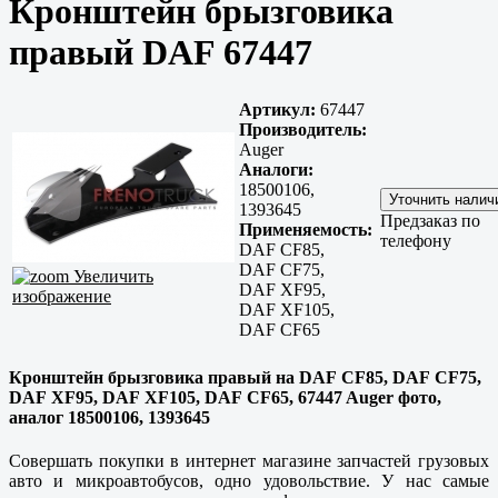
Кронштейн брызговика
правый DAF 67447
Артикул:
67447
Производитель:
Auger
Аналоги:
18500106,
1393645
Предзаказ по
Применяемость:
телефону
DAF CF85,
DAF CF75,
Увеличить
DAF XF95,
изображение
DAF XF105,
DAF CF65
Кронштейн брызговика правый на DAF CF85, DAF CF75,
DAF XF95, DAF XF105, DAF CF65, 67447 Auger фото,
аналог 18500106, 1393645
Совершать покупки в интернет магазине запчастей грузовых
авто и микроавтобусов, одно удовольствие. У нас самые