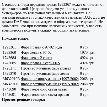
Стоимость Фара передняя правая 1293367 может отличатся от
действительной. Цену необходимо уточнять у наших
менеджеров по телефонам указанным в контактах. Наш
магазин реализует только
качественные
запчасти DAF. Другие
детали DAF можно посмотреть в общем каталоге деталей. Не
забывайте, что при покупке нескольких запчастей, у вас есть
возможность получить скидку на общий заказ товара.
Похожие товары:
1293361
Фара правая с 97-02 года
0 грн.
1293360
Фара левая с 97-02
1970 грн.
1743684
Фара левая 2 серия
4924 грн.
1743685
Фара правая 2 серия 02-
4924 грн.
1725271
Противотуманная фара правая
0 грн.
1725270
Противотуманная фара левая
0 грн.
M632010R
Фара противотуманная (1997-2002)
2068 грн.
M632011L
Фара противотуманная (1997-2002)
2068 грн.
1743690
Фара головного света левая
0 грн.
1743691
Фара головного света правая
0 грн.
Просмотренные товары: