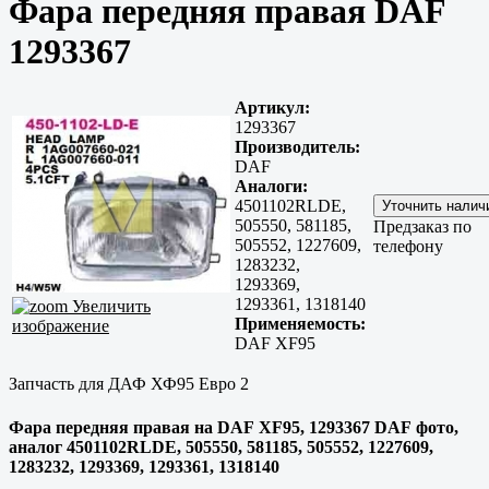
Фара передняя правая DAF
1293367
Артикул:
1293367
Производитель:
DAF
Аналоги:
4501102RLDE,
505550, 581185,
Предзаказ по
505552, 1227609,
телефону
1283232,
1293369,
1293361, 1318140
Увеличить
Применяемость:
изображение
DAF XF95
Запчасть для ДАФ ХФ95 Евро 2
Фара передняя правая на DAF XF95, 1293367 DAF фото,
аналог 4501102RLDE, 505550, 581185, 505552, 1227609,
1283232, 1293369, 1293361, 1318140