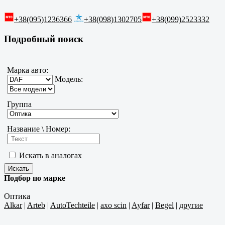
+38(095)1236366
+38(098)1302705
+38(099)2523332
Подробный поиск
Марка авто:
Модель:
Группа
Название \ Номер:
Искать в аналогах
Подбор по марке
Оптика
Alkar
|
Arteb
|
AutoTechteile
|
axo scin
|
Ayfar
|
Begel
|
другие