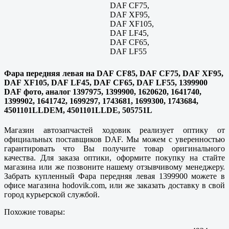
DAF CF75,
DAF XF95,
DAF XF105,
DAF LF45,
DAF CF65,
DAF LF55
Фара передняя левая на DAF CF85, DAF CF75, DAF XF95,
DAF XF105, DAF LF45, DAF CF65, DAF LF55, 1399900
DAF фото, аналог 1397975, 1399900, 1620620, 1641740,
1399902, 1641742, 1699297, 1743681, 1699300, 1743684,
4501101LLDEM, 4501101LLDE, 505751L
Магазин автозапчастей ходовик реализует оптику от
официальных поставщиков DAF. Мы можем с уверенностью
гарантировать что Вы получите товар оригинального
качества. Для заказа оптики, оформите покупку на стайте
магазина или же позвоните нашему отзывчивому менеджеру.
Забрать купленный Фара передняя левая 1399900 можете в
офисе магазина hodovik.com, или же заказать доставку в свой
город курьерской службой.
Похожие товары: