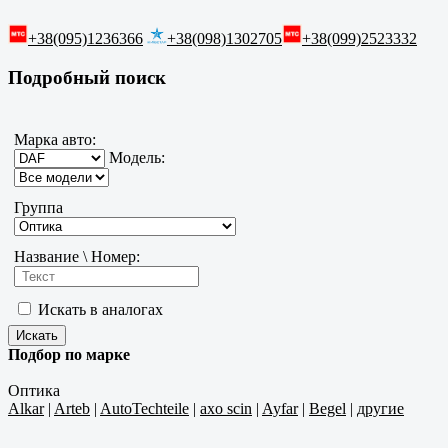
+38(095)1236366
+38(098)1302705
+38(099)2523332
Подробный поиск
Марка авто:
Модель:
Группа
Название \ Номер:
Искать в аналогах
Подбор по марке
Оптика
Alkar
|
Arteb
|
AutoTechteile
|
axo scin
|
Ayfar
|
Begel
|
другие