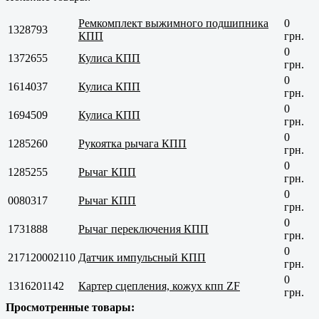
Ремкомплект выжимного подшипника
0
1328793
КПП
грн.
0
1372655
Кулиса КПП
грн.
0
1614037
Кулиса КПП
грн.
0
1694509
Кулиса КПП
грн.
0
1285260
Рукоятка рычага КПП
грн.
0
1285255
Рычаг КПП
грн.
0
0080317
Рычаг КПП
грн.
0
1731888
Рычаг переключения КПП
грн.
0
217120002110
Датчик импульсный КПП
грн.
0
1316201142
Картер сцепления, кожух кпп ZF
грн.
Просмотренные товары: