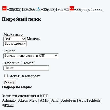
+38(095)1236366
+38(098)1302705
+38(099)2523332
Подробный поиск
Марка авто:
Модель:
Группа
Название \ Номер:
Искать в аналогах
Подбор по марке
Запчасти сцепления и КПП
Adriauto
|
Akron Malo
|
AMB
|
ATE
|
AutoFren
|
AutoTechteile
|
другие