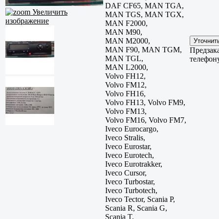
DAF CF65, MAN TGA,
Увеличить
MAN TGS, MAN TGX,
изображение
MAN F2000,
MAN M90,
MAN M2000,
MAN F90, MAN TGM,
Предзака
MAN TGL,
телефон
MAN L2000,
Volvo FH12,
Volvo FM12,
Volvo FH16,
Volvo FH13, Volvo FM9,
Volvo FM13,
Volvo FM16, Volvo FM7,
Iveco Eurocargo,
Iveco Stralis,
Iveco Eurostar,
Iveco Eurotech,
Iveco Eurotrakker,
Iveco Cursor,
Iveco Turbostar,
Iveco Turbotech,
Iveco Tector, Scania P,
Scania R, Scania G,
Scania T,