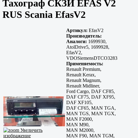
Тахограф СКЗИ EFAS V2
RUS Scania EfasV2
Артикул:
EfasV2
Производитель:
Аналоги:
1699930,
AtolDrive5, 1699928,
EfasV2,
VDOSiemensDTCO3283
Применяемость:
Renault Premium,
Renault Kerax,
Renault Magnum,
Renault Midliner,
Ford Cargo, DAF CF85,
DAF CF75, DAF XF95,
DAF XF105,
DAF CF65, MAN TGA,
MAN TGS, MAN TGX,
MAN F2000,
MAN M90,
Увеличить
MAN M2000,
изображение
MAN F90, MAN TGM,