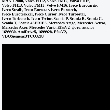
MAN L2000, Volvo FH12, Volvo FM12, Volvo FH16,
Volvo FH13, Volvo FM13, Volvo FM16, Iveco Eurocargo,
Iveco Stralis, Iveco Eurostar, Iveco Eurotech,
Iveco Eurotrakker, Iveco Cursor, Iveco Turbostar,
Iveco Turbotech, Iveco Tector, Scania P, Scania R, Scania G,
Scania T, Scania 4SERIES, Mercedes Atego, Mercedes Actros,
Mercedes Axor, Mercedes Vario, EfasV2 фото, аналог
1699930, AtolDrive5, 1699928, EfasV2,
VDOSiemensDTCO3283