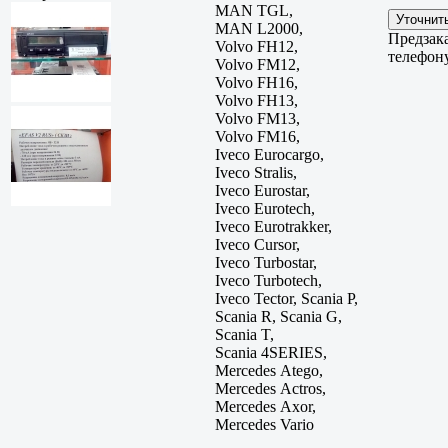
MAN TGL,
MAN L2000,
Предзака
Volvo FH12,
телефон
Volvo FM12,
Volvo FH16,
Volvo FH13,
Volvo FM13,
Volvo FM16,
Iveco Eurocargo,
Iveco Stralis,
Iveco Eurostar,
Iveco Eurotech,
Iveco Eurotrakker,
Iveco Cursor,
Iveco Turbostar,
Iveco Turbotech,
Iveco Tector, Scania P,
Scania R, Scania G,
Scania T,
Scania 4SERIES,
Mercedes Atego,
Mercedes Actros,
Mercedes Axor,
Mercedes Vario