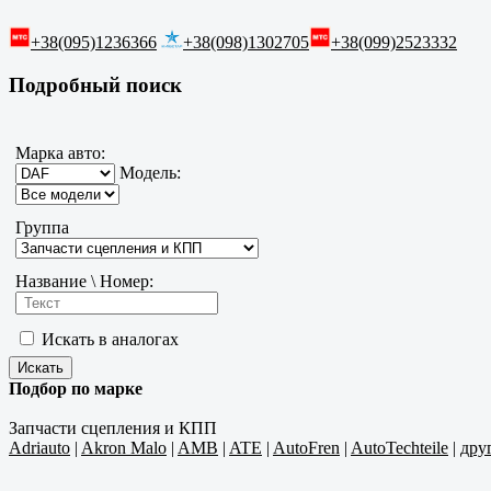
+38(095)1236366
+38(098)1302705
+38(099)2523332
Подробный поиск
Марка авто:
Модель:
Группа
Название \ Номер:
Искать в аналогах
Подбор по марке
Запчасти сцепления и КПП
Adriauto
|
Akron Malo
|
AMB
|
ATE
|
AutoFren
|
AutoTechteile
|
дру