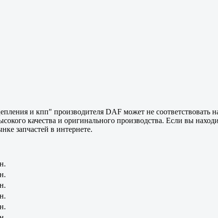
сцепления и кпп" производителя DAF может не соответствовать 
 высокого качества и оригинального производства. Если вы нахо
нке запчастей в интернете.
н.
н.
н.
н.
н.
н.