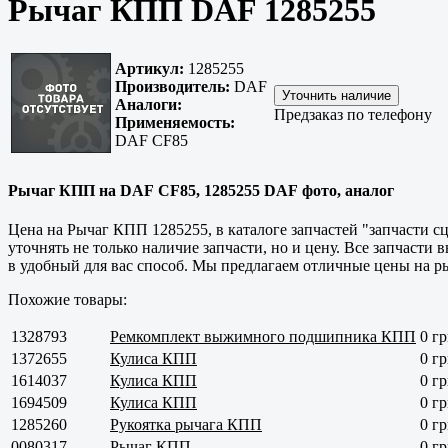
Рычаг КПП DAF 1285255
Артикул:
1285255
Производитель:
DAF
Аналоги:
Предзаказ по телефону
Применяемость:
DAF CF85
Рычаг КПП на DAF CF85, 1285255 DAF фото, аналог
Цена на Рычаг КПП 1285255, в каталоге запчастей "запчасти 
уточнять не только наличие запчасти, но и цену. Все запчасти
в удобный для вас способ. Мы предлагаем отличные цены на ры
Похожие товары:
1328793
Ремкомплект выжимного подшипника КПП
0 гр
1372655
Кулиса КПП
0 гр
1614037
Кулиса КПП
0 гр
1694509
Кулиса КПП
0 гр
1285260
Рукоятка рычага КПП
0 гр
0080317
Рычаг КПП
0 гр