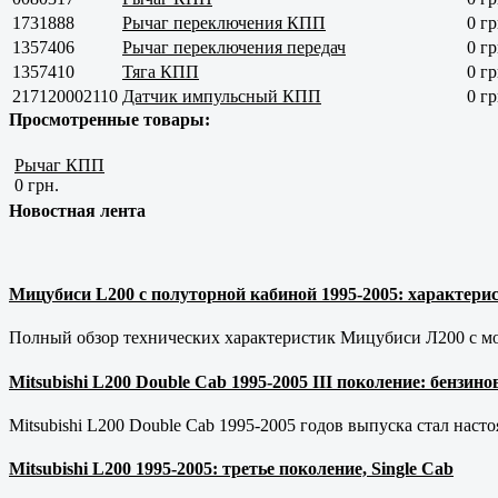
1731888
Рычаг переключения КПП
0 гр
1357406
Рычаг переключения передач
0 гр
1357410
Тяга КПП
0 гр
217120002110
Датчик импульсный КПП
0 гр
Просмотренные товары:
Рычаг КПП
0 грн.
Новостная лента
Мицубиси L200 с полуторной кабиной 1995-2005: характерис
Полный обзор технических характеристик Мицубиси Л200 с мот
Mitsubishi L200 Double Cab 1995-2005 III поколение: бензи
Mitsubishi L200 Double Cab 1995-2005 годов выпуска стал наст
Mitsubishi L200 1995-2005: третье поколение, Single Cab