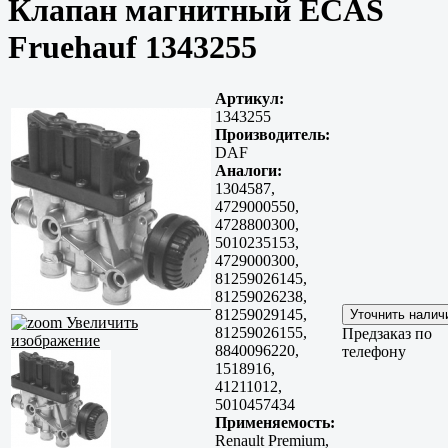
Клапан магнитный ECAS
Fruehauf 1343255
Артикул:
1343255
Производитель:
DAF
Аналоги:
1304587,
4729000550,
4728800300,
5010235153,
4729000300,
81259026145,
81259026238,
81259029145,
Увеличить
81259026155,
Предзаказ по
изображение
8840096220,
телефону
1518916,
41211012,
5010457434
Применяемость:
Renault Premium,