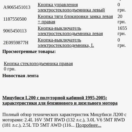
Кнопка управления
0
A9065451013
электростеклоподъемника левый
грн.
Кнопка тяги блокировки замка левая
20
1187550500
= правая
грн.
Кнопка-выключатель
1655
9065450113
электростеклоподьемника левая
грн.
Кнопка-выключатель
0
2E0959877H
электростеклоподемника, L
грн.
Просмотренные товары:
Кнопка стеклоподъемника правая
0 грн.
Новостная лента
Мицубиси L200 с полуторной кабиной 1995-2005:
характеристики для бензинового и дизельного мотора
Полный обзор технических характеристик Мицубиси Л200 с
моторами: 2.4L 16V 5MT RWD (132 л.с.), 3.0L V6 5MT RWD
(181 л.с.), 2.5L TD 5MT AWD (116...
Подробнее...