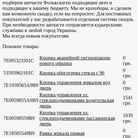
подберем запчасти Фольксваген подходящие авто и
подходящие к вашему бюджету. Мы не крахоборы, и сделаем
вам возможную скидку, если вы попросите. Для постоянных
покупателей у нас разрабатывается отдельная система скидок.
При необходимости запчасти отправляется курьерскими
службами в любой город Украины.
Мы всегда новым покупателям.
Похожие товары:
Кнопка аварийной сигнализации
0
70395323501C
нового образца
грн.
0
53595962101C
Кнопка обогогрева стекла с 96
грн.
Кнопка управления зеркалом вод
0
7E1959565A9B9
дверь
грн.
Кнопка управления эл.
1541
7E0959855A9B9
стеклоподъемниками водительская
грн.
дверь
Кнопка управления эл.
1039
7E09598559B9
стеклоподъемниками пассажирская
грн.
дверь
0
7E18585549B9
Рамка зеркала правая
грн.