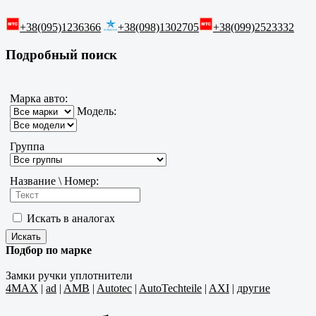
+38(095)1236366
+38(098)1302705
+38(099)2523332
Подробный поиск
Марка авто:
Модель:
Группа
Название \ Номер:
Искать в аналогах
Подбор по марке
Замки ручки уплотнители
4MAX
|
ad
|
AMB
|
Autotec
|
AutoTechteile
|
AXI
|
другие