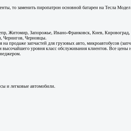
енты, то заменить пиропатрон основной батареи на Тесла Модел 
пр, Житомир, Запорожье, Ивано-Франковск, Киев, Кировоград, Л
, Чернигов, Черновцы.
 на продаже запчастей для грузовых авто, микроавтобусов (зап
м высочайшего уровня класс обслуживания клиентов. Все цены 
енеджером.
усы и легковые автомобили.