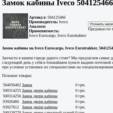
Замок кабины Iveco 504125466
Артикул:
504125466
Производитель:
Iveco
Аналоги:
Предзаказ по 
Применяемость:
Iveco Eurocargo, Iveco Eurotrakker
Замок кабины на Iveco Eurocargo, Iveco Eurotrakker, 5041254
Запчасти в вашем городе дорого стоят? Мы предлагаем самые д
следующий день у себя в ближайшем пункте выдачи почтовой слу
при условии установки их специалистами на специализирова
Похожие товары:
504056462
Замок
0 грн.
500314255
Замок двери кабины
0 грн.
500314256
Замок двери кабины
0 грн.
93926466
Замок двери кабины
0 грн.
93927612
Замок двери кабины
0 грн.
500329770
Замок двери сдвижной задней
0 грн.