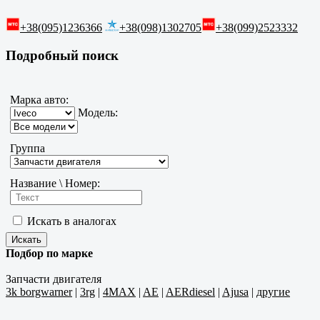
+38(095)1236366
+38(098)1302705
+38(099)2523332
Подробный поиск
Марка авто:
Модель:
Группа
Название \ Номер:
Искать в аналогах
Подбор по марке
Запчасти двигателя
3k borgwarner
|
3rg
|
4MAX
|
AE
|
AERdiesel
|
Ajusa
|
другие