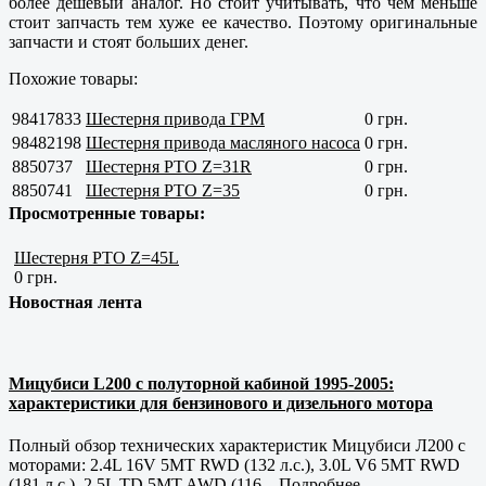
более дешевый аналог. Но стоит учитывать, что чем меньше
стоит запчасть тем хуже ее качество. Поэтому оригинальные
запчасти и стоят больших денег.
Похожие товары:
98417833
Шестерня привода ГРМ
0 грн.
98482198
Шестерня привода масляного насоса
0 грн.
8850737
Шестерня РТО Z=31R
0 грн.
8850741
Шестерня РТО Z=35
0 грн.
Просмотренные товары:
Шестерня РТО Z=45L
0 грн.
Новостная лента
Мицубиси L200 с полуторной кабиной 1995-2005:
характеристики для бензинового и дизельного мотора
Полный обзор технических характеристик Мицубиси Л200 с
моторами: 2.4L 16V 5MT RWD (132 л.с.), 3.0L V6 5MT RWD
(181 л.с.), 2.5L TD 5MT AWD (116...
Подробнее...