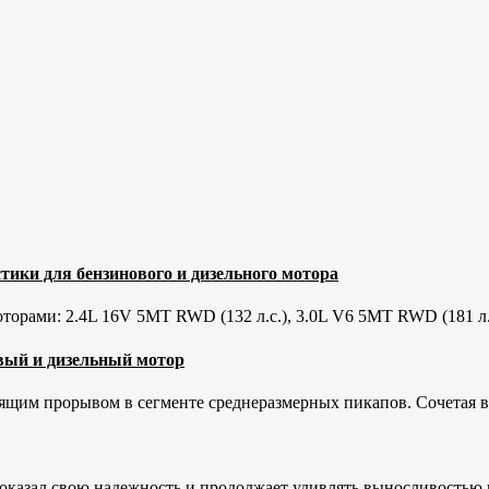
тики для бензинового и дизельного мотора
орами: 2.4L 16V 5MT RWD (132 л.с.), 3.0L V6 5MT RWD (181 л.
новый и дизельный мотор
оящим прорывом в сегменте среднеразмерных пикапов. Сочетая в 
оказал свою надежность и продолжает удивлять выносливостью 