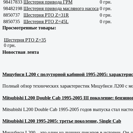
98417833
Шестерня привода ГРМ
0 грн.
98482198
Шестерня привода масляного насоса
0 грн.
8850737
Шестерня РТО Z=31R
0 грн.
8850735
Шестерня РТО Z=45L
0 грн.
Просмотренные товары:
Шестерня РТО Z=35
0 грн.
Новостная лента
Мицубиси L200 с полуторной кабиной 1995-2005: характерис
Полный обзор технических характеристик Мицубиси Л200 с мот
Mitsubishi L200 Double Cab 1995-2005 III поколение: бензи
Mitsubishi L200 Double Cab 1995-2005 годов выпуска стал наст
Mitsubishi L200 1995-2005: третье поколение, Single Cab
Мицубиси L200 – это один из лучших пикапов в истории. Он д