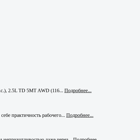
с.), 2.5L TD 5MT AWD (116...
Подробнее...
себе практичность рабочего...
Подробнее...
и неприхотливостью даже через...
Подробнее...