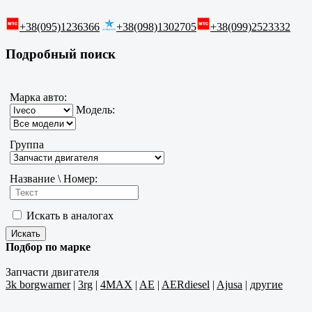
+38(095)1236366
+38(098)1302705
+38(099)2523332
Подробный поиск
Марка авто:
Модель:
Группа
Название \ Номер:
Искать в аналогах
Подбор по марке
Запчасти двигателя
3k borgwarner
|
3rg
|
4MAX
|
AE
|
AERdiesel
|
Ajusa
|
другие