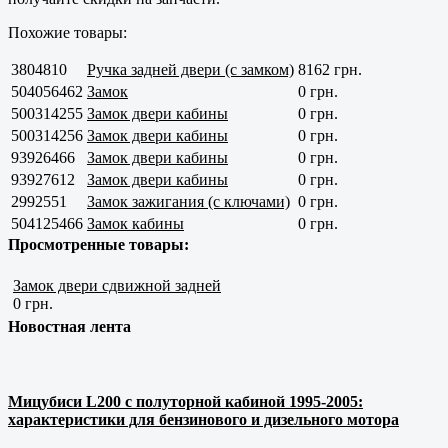
Похожие товары:
3804810
Ручка задней двери (с замком)
8162 грн.
504056462
Замок
0 грн.
500314255
Замок двери кабины
0 грн.
500314256
Замок двери кабины
0 грн.
93926466
Замок двери кабины
0 грн.
93927612
Замок двери кабины
0 грн.
2992551
Замок зажигания (с ключами)
0 грн.
504125466
Замок кабины
0 грн.
Просмотренные товары:
Замок двери сдвижной задней
0 грн.
Новостная лента
Мицубиси L200 с полуторной кабиной 1995-2005:
характеристики для бензинового и дизельного мотора