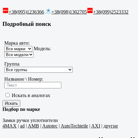
+38(095)1236366
+38(098)1302705
+38(099)2523332
Подробный поиск
Марка авто:
Модель:
Группа
Название \ Номер:
Искать в аналогах
Подбор по марке
Замки ручки уплотнители
4MAX
|
ad
|
AMB
|
Autotec
|
AutoTechteile
|
AXI
|
другие