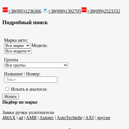
+38(095)1236366
+38(098)1302705
+38(099)2523332
Подробный поиск
Марка авто:
Модель:
Группа
Название \ Номер:
Искать в аналогах
Подбор по марке
Замки ручки уплотнители
4MAX
|
ad
|
AMB
|
Autotec
|
AutoTechteile
|
AXI
|
другие