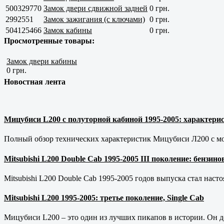
500329770
Замок двери сдвижной задней
0 грн.
2992551
Замок зажигания (с ключами)
0 грн.
504125466
Замок кабины
0 грн.
Просмотренные товары:
Замок двери кабины
0 грн.
Новостная лента
Мицубиси L200 с полуторной кабиной 1995-2005: характерис
Полный обзор технических характеристик Мицубиси Л200 с мот
Mitsubishi L200 Double Cab 1995-2005 III поколение: бензи
Mitsubishi L200 Double Cab 1995-2005 годов выпуска стал наст
Mitsubishi L200 1995-2005: третье поколение, Single Cab
Мицубиси L200 – это один из лучших пикапов в истории. Он д