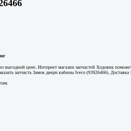
26466
лог
о выгодной цене. Интернет магазин запчастей Ходовик поможет 
азать запчасть Замок двери кабины Iveco (93926466). Доставка з
там.