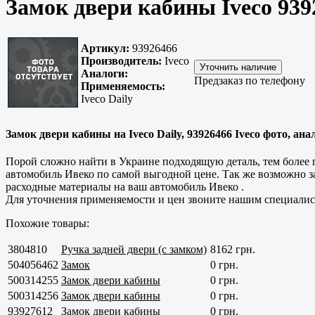
Замок двери кабины Iveco 939
Артикул:
93926466
Производитель:
Iveco
Аналоги:
Предзаказ по телефону
Применяемость:
Iveco Daily
Замок двери кабины на Iveco Daily, 93926466 Iveco фото, ана
Порой сложно найти в Украине подходящую деталь, тем более п
автомобиль Ивеко по самой выгодной цене. Так же возможно зак
расходные материалы на ваш автомобиль Ивеко .
Для уточнения применяемости и цен звоните нашим специалис
Похожие товары:
3804810
Ручка задней двери (с замком)
8162 грн.
504056462
Замок
0 грн.
500314255
Замок двери кабины
0 грн.
500314256
Замок двери кабины
0 грн.
93927612
Замок двери кабины
0 грн.