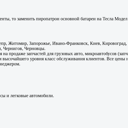
енты, то заменить пиропатрон основной батареи на Тесла Модел 
пр, Житомир, Запорожье, Ивано-Франковск, Киев, Кировоград, Л
, Чернигов, Черновцы.
 на продаже запчастей для грузовых авто, микроавтобусов (зап
м высочайшего уровня класс обслуживания клиентов. Все цены 
енеджером.
усы и легковые автомобили.