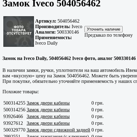
Замок Iveco 504056462
Артикул:
504056462
Производитель:
Iveco
Аналоги:
500330146
Предзаказ по телефону
Применяемость:
Iveco Daily
Замок на Iveco Daily, 504056462 Iveco фото, аналог 500330146
В наличии замки, ручки, уплотнители на ваш автомобиль Ивеко
вам «вкусную» цену на Замок 504056462. Можете быть уверен
При покупке, обязательно уточняйте применяемость у наших сп
Похожие товары:
500314255
Замок двери кабины
0 грн.
500314256
Замок двери кабины
0 грн.
93926466
Замок двери кабины
0 грн.
93927612
Замок двери кабины
0 грн.
500329770
Замок двери сдвижной задней
0 грн.
2992551
Замок зажигания (с ключами)
0 грн.