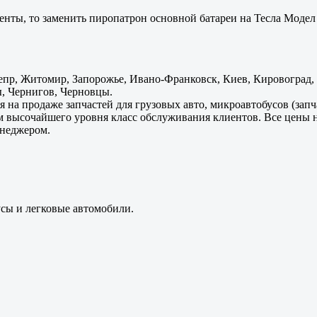
енты, то заменить пиропатрон основной батареи на Тесла Модел 
пр, Житомир, Запорожье, Ивано-Франковск, Киев, Кировоград, Л
, Чернигов, Черновцы.
 на продаже запчастей для грузовых авто, микроавтобусов (зап
м высочайшего уровня класс обслуживания клиентов. Все цены 
енеджером.
усы и легковые автомобили.