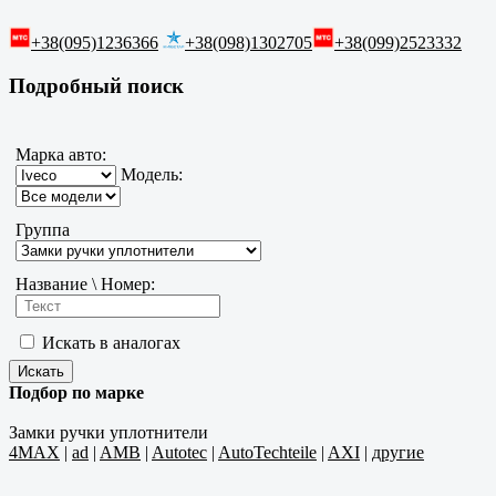
+38(095)1236366
+38(098)1302705
+38(099)2523332
Подробный поиск
Марка авто:
Модель:
Группа
Название \ Номер:
Искать в аналогах
Подбор по марке
Замки ручки уплотнители
4MAX
|
ad
|
AMB
|
Autotec
|
AutoTechteile
|
AXI
|
другие