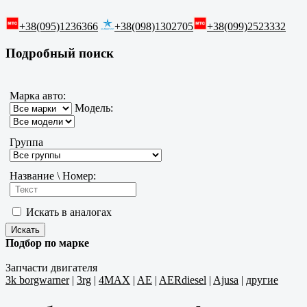
+38(095)1236366
+38(098)1302705
+38(099)2523332
Подробный поиск
Марка авто:
Модель:
Группа
Название \ Номер:
Искать в аналогах
Подбор по марке
Запчасти двигателя
3k borgwarner
|
3rg
|
4MAX
|
AE
|
AERdiesel
|
Ajusa
|
другие