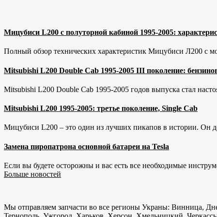
Мицубиси L200 с полуторной кабиной 1995-2005: характерис
Полный обзор технических характеристик Мицубиси Л200 с мот
Mitsubishi L200 Double Cab 1995-2005 III поколение: бензи
Mitsubishi L200 Double Cab 1995-2005 годов выпуска стал наст
Mitsubishi L200 1995-2005: третье поколение, Single Cab
Мицубиси L200 – это один из лучших пикапов в истории. Он д
Замена пиропатрона основной батареи на Tesla
Если вы будете осторожны и вас есть все необходимые инструм
Больше новостей
Мы отправляем запчасти во все регионы Украны: Винница, Дне
Тернополь, Ужгород, Харьков, Херсон, Хмельницкий, Черкассы