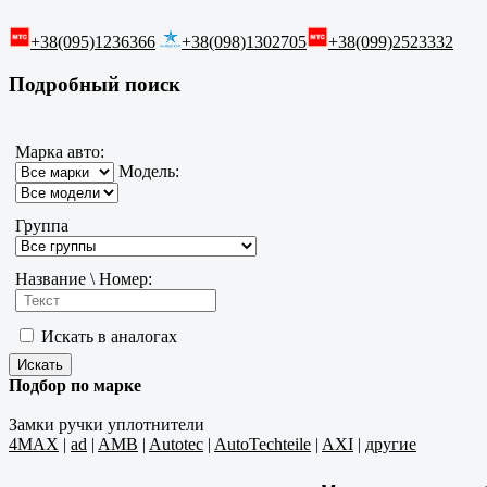
+38(095)1236366
+38(098)1302705
+38(099)2523332
Подробный поиск
Марка авто:
Модель:
Группа
Название \ Номер:
Искать в аналогах
Подбор по марке
Замки ручки уплотнители
4MAX
|
ad
|
AMB
|
Autotec
|
AutoTechteile
|
AXI
|
другие