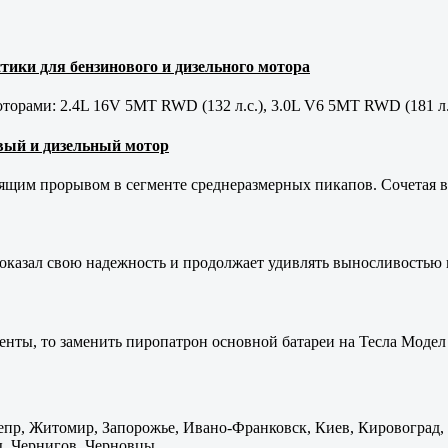
тики для бензинового и дизельного мотора
орами: 2.4L 16V 5MT RWD (132 л.с.), 3.0L V6 5MT RWD (181 л.
новый и дизельный мотор
оящим прорывом в сегменте среднеразмерных пикапов. Сочетая в 
оказал свою надежность и продолжает удивлять выносливостью 
енты, то заменить пиропатрон основной батареи на Тесла Модел 
пр, Житомир, Запорожье, Ивано-Франковск, Киев, Кировоград, Л
, Чернигов, Черновцы.