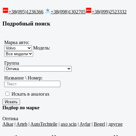
+38(095)1236366
+38(098)1302705
+38(099)2523332
Подробный поиск
Марка авто:
Модель:
Группа
Название \ Номер:
Искать в аналогах
Подбор по марке
Оптика
Alkar
|
Arteb
|
AutoTechteile
|
axo scin
|
Ayfar
|
Begel
|
другие