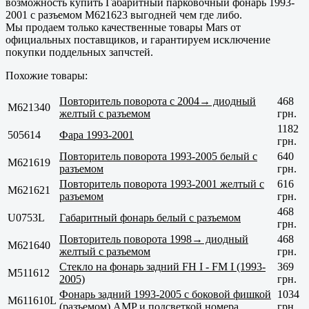
возможность купить Габаритный парковочный фонарь 1993-
2001 с разъемом M621623 выгодней чем где либо.
Мы продаем только
качественные
товары Mars от
официальных поставщиков, и гарантируем исключение
покупки поддельных запчстей.
Похожие товары:
Повторитель поворота с 2004→ диодный
468
M621340
желтый с разъемом
грн.
1182
505614
Фара 1993-2001
грн.
Повторитель поворота 1993-2005 белый с
640
M621619
разъемом
грн.
Повторитель поворота 1993-2001 желтый с
616
M621621
разъемом
грн.
468
U0753L
Габаритный фонарь белый с разъемом
грн.
Повторитель поворота 1998→ диодный
468
M621640
желтый с разъемом
грн.
Стекло на фонарь задний FH I - FM I (1993-
369
M511612
2005)
грн.
Фонарь задний 1993-2005 с боковой фишкой
1034
M611610L
(разъемом) AMP и подсветкой номера
грн.