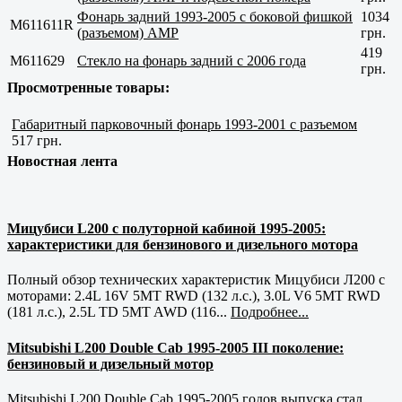
Фонарь задний 1993-2005 с боковой фишкой
1034
M611611R
(разъемом) AMP
грн.
419
M611629
Стекло на фонарь задний с 2006 года
грн.
Просмотренные товары:
Габаритный парковочный фонарь 1993-2001 с разъемом
517 грн.
Новостная лента
Мицубиси L200 с полуторной кабиной 1995-2005:
характеристики для бензинового и дизельного мотора
Полный обзор технических характеристик Мицубиси Л200 с
моторами: 2.4L 16V 5MT RWD (132 л.с.), 3.0L V6 5MT RWD
(181 л.с.), 2.5L TD 5MT AWD (116...
Подробнее...
Mitsubishi L200 Double Cab 1995-2005 III поколение:
бензиновый и дизельный мотор
Mitsubishi L200 Double Cab 1995-2005 годов выпуска стал